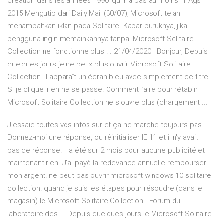
création dans les années 1990, qui n'a pas au moins 1 Ags
2015 Mengutip dari Daily Mail (30/07), Microsoft telah
menambahkan iklan pada Solitaire. Kabar buruknya, jika
pengguna ingin memainkannya tanpa Microsoft Solitaire
Collection ne fonctionne plus ... 21/04/2020 · Bonjour, Depuis
quelques jours je ne peux plus ouvrir Microsoft Solitaire
Collection. Il apparaît un écran bleu avec simplement ce titre.
Si je clique, rien ne se passe. Comment faire pour rétablir
Microsoft Solitaire Collection ne s'ouvre plus (chargement ...
J'essaie toutes vos infos sur et ça ne marche toujours pas.
Donnez-moi une réponse, ou réinitialiser IE 11 et il n'y avait
pas de réponse. Il a été sur 2 mois pour aucune publicité et
maintenant rien. J'ai payé la redevance annuelle rembourser
mon argent! ne peut pas ouvrir microsoft windows 10 solitaire
collection. quand je suis les étapes pour résoudre (dans le
magasin) le Microsoft Solitaire Collection - Forum du
laboratoire des ... Depuis quelques jours le Microsoft Solitaire